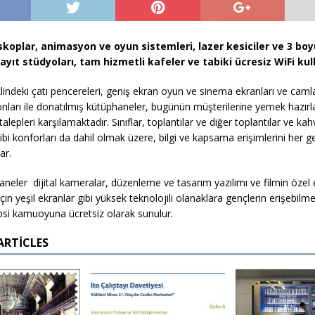
koplar, animasyon ve oyun sistemleri, lazer kesiciler ve 3 boy
kayıt stüdyoları, tam hizmetli kafeler ve tabiki ücresiz WiFi kul
lindeki çatı pencereleri, geniş ekran oyun ve sinema ekranları ve camla
onları ile donatılmış kütüphaneler, bugünün müşterilerine yemek hazırl
talepleri karşılamaktadır. Sınıflar, toplantılar ve diğer toplantılar ve ka
ibi konforları da dahil olmak üzere, bilgi ve kapsama erişimlerini her 
ar.
neler dijital kameralar, düzenleme ve tasarım yazılımı ve filmin özel e
için yeşil ekranlar gibi yüksek teknolojili olanaklara gençlerin erişebilme
psi kamuoyuna ücretsiz olarak sunulur.
ARTICLES