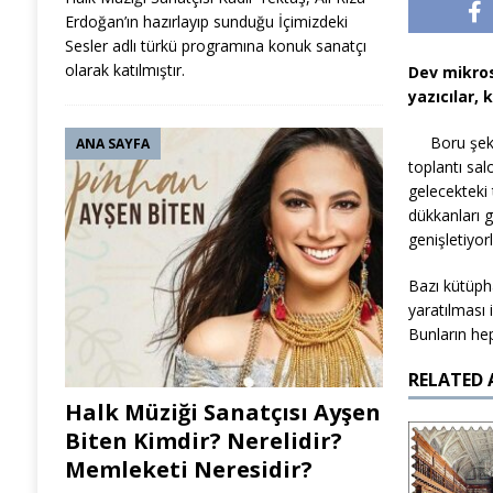
Erdoğan’ın hazırlayıp sunduğu İçimizdeki
Sesler adlı türkü programına konuk sanatçı
olarak katılmıştır.
Dev mikros
yazıcılar, 
Boru şek
ANA SAYFA
toplantı sal
gelecekteki 
dükkanları g
genişletiyorl
Bazı kütüpha
yaratılması 
Bunların he
RELATED 
Halk Müziği Sanatçısı Ayşen
Biten Kimdir? Nerelidir?
Memleketi Neresidir?