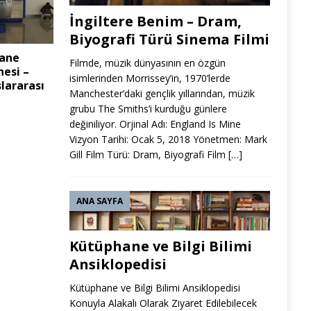
İngiltere Benim – Dram,
Biyografi Türü Sinema Filmi
hane
Filmde, müzik dünyasının en özgün
esi –
isimlerinden Morrissey’in, 1970’lerde
lararası
Manchester’daki gençlik yıllarından, müzik
grubu The Smiths’i kurduğu günlere
değiniliyor. Orjinal Adı: England Is Mine
Vizyon Tarihi: Ocak 5, 2018 Yönetmen: Mark
Gill Film Türü: Dram, Biyografi Film
[…]
ANA SAYFA
Kütüphane ve Bilgi Bilimi
Ansiklopedisi
Kütüphane ve Bilgi Bilimi Ansiklopedisi
Konuyla Alakalı Olarak Ziyaret Edilebilecek