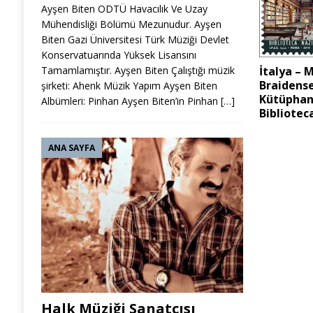
Ayşen Biten ODTÜ Havacılık Ve Uzay
Mühendisliği Bölümü Mezunudur. Ayşen
Biten Gazi Üniversitesi Türk Müziği Devlet
Konservatuarında Yüksek Lisansını
İtalya – 
Tamamlamıştır. Ayşen Biten Çalıştığı müzik
Braidense
şirketi: Ahenk Müzik Yapım Ayşen Biten
Kütüphan
Albümleri: Pinhan Ayşen Biten’in Pinhan
[…]
Bibliotec
ANA SAYFA
Halk Müziği Sanatçısı