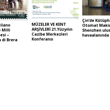
Çin’de Kütüp
MÜZELER VE KENT
Milano
Otomat Makin
ARŞİVLERİ 21.Yüzyılın
 Milli
Shenzhen ulus
Cazibe Merkezleri
esi –
havaalanında
Konferansı
a di Brera