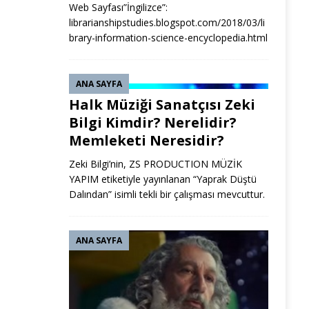
Web Sayfası”İngilizce”:
librarianshipstudies.blogspot.com/2018/03/li
brary-information-science-encyclopedia.html
ANA SAYFA
Halk Müziği Sanatçısı Zeki
Bilgi Kimdir? Nerelidir?
Memleketi Neresidir?
Zeki Bilgi’nin, ZS PRODUCTION MÜZİK
YAPIM etiketiyle yayınlanan “Yaprak Düştü
Dalından” isimli tekli bir çalışması mevcuttur.
ANA SAYFA