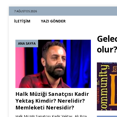
7 AĞUSTOS 2026
İLETIŞIM
YAZI GÖNDER
Gele
ANA SAYFA
olur
Halk Müziği Sanatçısı Kadir
Yektaş Kimdir? Nerelidir?
Memleketi Neresidir?
Halk Müziği Sanatçısı Kadir Yektaş, Ali Rıza