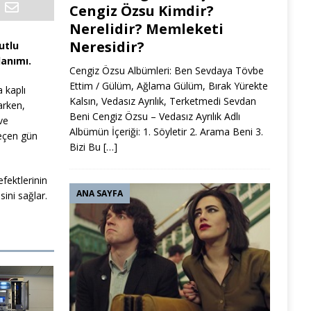
Cengiz Özsu Kimdir?
Nerelidir? Memleketi
Neresidir?
utlu
lanımı.
Cengiz Özsu Albümleri: Ben Sevdaya Tövbe
Ettim / Gülüm, Ağlama Gülüm, Bırak Yürekte
 kaplı
Kalsın, Vedasız Ayrılık, Terketmedi Sevdan
arken,
Beni Cengiz Özsu – Vedasız Ayrılık Adlı
hve
Albümün İçeriği: 1. Söyletir 2. Arama Beni 3.
geçen gün
Bizi Bu
[…]
fektlerinin
ANA SAYFA
sini sağlar.