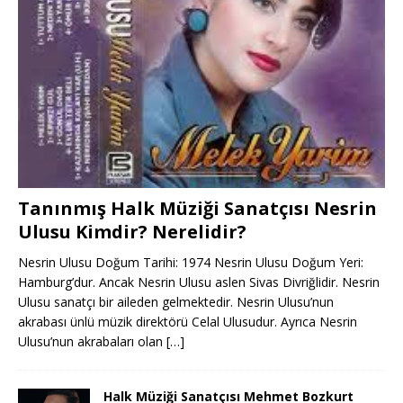
Tanınmış Halk Müziği Sanatçısı Nesrin
Ulusu Kimdir? Nerelidir?
Nesrin Ulusu Doğum Tarihi: 1974 Nesrin Ulusu Doğum Yeri:
Hamburg’dur. Ancak Nesrin Ulusu aslen Sivas Divriğlidir. Nesrin
Ulusu sanatçı bir aileden gelmektedir. Nesrin Ulusu’nun
akrabası ünlü müzik direktörü Celal Ulusudur. Ayrıca Nesrin
Ulusu’nun akrabaları olan
[…]
Halk Müziği Sanatçısı Mehmet Bozkurt