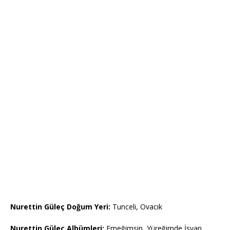
Nurettin Güleç Doğum Yeri:
Tunceli, Ovacık
Nurettin Güleç Albümleri:
Emeğimsin, Yüreğimde İsyan,