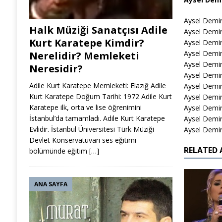
Aysel Demirc
Halk Müziği Sanatçısı Adile
Aysel Demi
Kurt Karatepe Kimdir?
Aysel Demir
Aysel Demir
Nerelidir? Memleketi
Aysel Demir
Neresidir?
Aysel Demi
Adile Kurt Karatepe Memleketi: Elazığ Adile
Aysel Demir
Kurt Karatepe Doğum Tarihi: 1972 Adile Kurt
Aysel Demir
Karatepe ilk, orta ve lise öğrenimini
Aysel Demi
İstanbul’da tamamladı. Adile Kurt Karatepe
Aysel Demir
Evlidir. İstanbul Üniversitesi Türk Müziği
Aysel Demi
Devlet Konservatuvarı ses eğitimi
RELATED 
bölümünde eğitim
[…]
ANA SAYFA