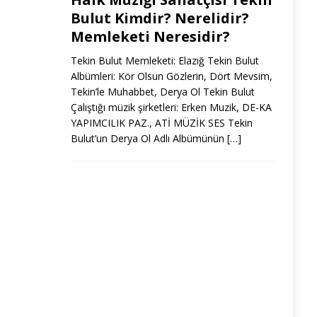
Bulut Kimdir? Nerelidir?
Memleketi Neresidir?
Tekin Bulut Memleketi: Elazığ Tekin Bulut
Albümleri: Kör Olsun Gözlerin, Dört Mevsim,
Tekin’le Muhabbet, Derya Ol Tekin Bulut
Çalıştığı müzik şirketleri: Erken Muzik, DE-KA
YAPIMCILIK PAZ., ATİ MÜZİK SES Tekin
Bulut’un Derya Ol Adlı Albümünün
[…]