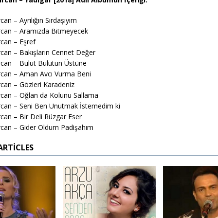
an – Ayrılığın Sırdaşıyım
rcan – Aramızda Bitmeyecek
can – Eşref
can – Bakışların Cennet Değer
can – Bulut Bulutun Üstüne
rcan – Aman Avcı Vurma Beni
can – Gözleri Karadeniz
can – Oğlan da Kolunu Sallama
rcan – Seni Ben Unutmak İstemedim ki
can – Bir Deli Rüzgar Eser
rcan – Gider Oldum Padişahım
ARTICLES