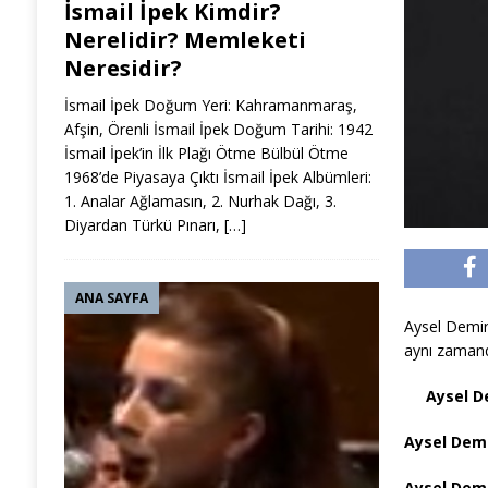
İsmail İpek Kimdir?
Nerelidir? Memleketi
Neresidir?
İsmail İpek Doğum Yeri: Kahramanmaraş,
Afşin, Örenli İsmail İpek Doğum Tarihi: 1942
İsmail İpek’in İlk Plağı Ötme Bülbül Ötme
1968’de Piyasaya Çıktı İsmail İpek Albümleri:
1. Analar Ağlamasın, 2. Nurhak Dağı, 3.
Diyardan Türkü Pınarı,
[…]
ANA SAYFA
Aysel Demir
aynı zamand
Aysel D
Aysel Demi
Aysel Demi