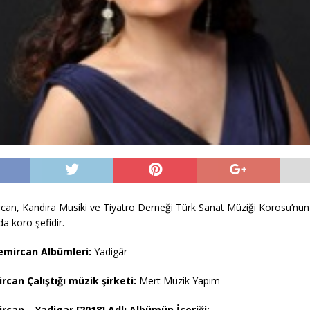
can, Kandıra Musiki ve Tiyatro Derneği Türk Sanat Müziği Korosu’nun 
a koro şefidir.
emircan Albümleri:
Yadigâr
rcan Çalıştığı müzik şirketi:
Mert Müzik Yapım
rcan – Yadigar [2018] Adlı Albümün İçeriği: