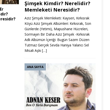
Şimşek Kimdir? Nerelidir?
Er
Memleketi Neresidir?
dir?
Aziz Şimşek Memleketi: Kayseri, Kırkısrak
residir?
Köyü Aziz Şimşek Albümleri: Kırkısrak, Son
Günlerde (Yetimi), Mapushane Hücreleri,
Sormayın Bir Daha Aziz Şimşek -Kırkısrak
Adlı Albümün İçeriği: Bugün Sazım Düzen
Tutmaz Gerçek Sevda Haniya Yalancı Sel
Misali Aşkı
[…]
ANA SAYFA