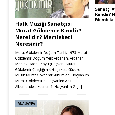
Sanatçı 
Kimdir? N
Memleket
Halk Müziği Sanatçısı
Murat Gökdemir Kimdir?
Nerelidir? Memleketi
Neresidir?
Murat Gökdemir Doğum Tarihi: 1973 Murat
Gökdemir Doğum Yeri: Ardahan, Ardahan
Merkez Haciali Köyü (Hoçvan) Murat
Gökdemir Çalıştığı müzik şirketi: Güvercin
Müzik Murat Gökdemir Albümleri: Hoçvanlım
Murat Gökdemir’in Hoçvanlım Adlı
Albümündeki Eserler: 1. Hoçvanlım 2.
[…]
ANA SAYFA